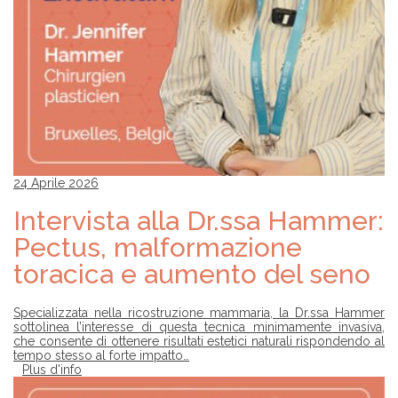
Z
I
E
N
D
A
T
R
O
V
A
24 Aprile 2026
R
E
Intervista alla Dr.ssa Hammer:
U
N
Pectus, malformazione
C
H
toracica e aumento del seno
I
R
U
Specializzata nella ricostruzione mammaria, la Dr.ssa Hammer
R
sottolinea l’interesse di questa tecnica minimamente invasiva,
G
che consente di ottenere risultati estetici naturali rispondendo al
O
tempo stesso al forte impatto…
Plus d'info