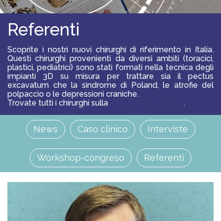
S
O
L
Referenti
U
Z
I
Scoprite i nostri nuovi chirurghi di riferimento in Italia.
O
Questi chirurghi provenienti da diversi ambiti (toracici,
N
I
plastici, pediatrici) sono stati formati nella tecnica degli
impianti 3D su misura per trattare sia il pectus
excavatum che la sindrome di Poland, le atrofie del
P
polpaccio o le depressioni craniche.
R
Trovate tutti i chirurghi sulla
mappa dei referenti
.
O
F
E
News
Caso clinico
Interviste
S
S
I
O
Workshop-congreso
Referenti
N
I
S
T
I
A