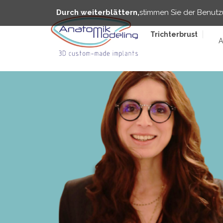
Direkt
Cookies management panel
zum
Durch weiterblättern,
stimmen Sie der Benutz
Inhalt
Trichterbrust
A