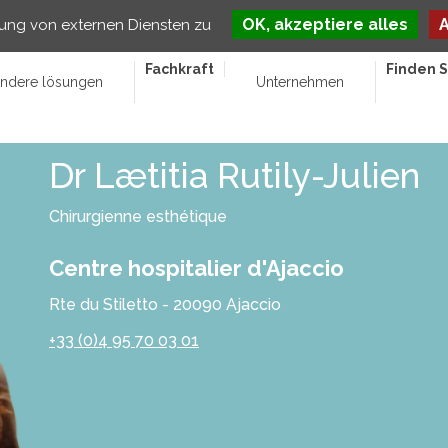
OK, akzeptiere alles
A
ung von externen Diensten zu
Fachkraft
Finden S
ndere lösungen
Unternehmen
Dr Lætitia Rutily-Julien
Chirurgienne esthétique
Centre hospitalier d'Ajaccio
Rte du Stiletto - 20090 Ajaccio
+33 (0)4 95 70 03 01