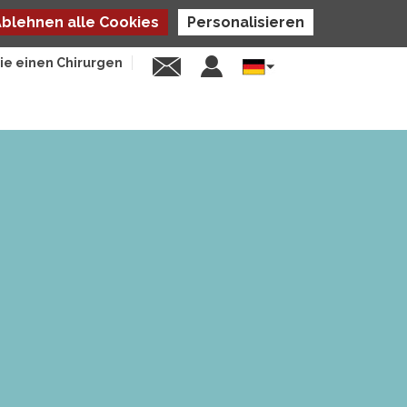
blehnen alle Cookies
Personalisieren
ie einen Chirurgen
Select
your
language