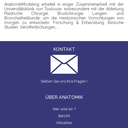
AnatomikModeling arbeitet in enger Zusammenarbeit mit der
Universitätsklinik von Toulouse, insbesondere mit der Abteilung
Plastische Chirurgie, Brustchirurgie, Lungen- und
Bronchialheilkunde, um die medizinischen Vorrichtungen von
morgen zu entwickeln: Forschung & Entwicklung, klinische
Studien, Veröffentlichungen, …
KONTAKT
Stellen Sie uns Ihre Fragen !
ÜBER ANATOMIK
Wer sind wir ?
Bericht
Aktuelles