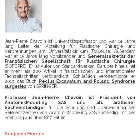
E
M
N
E
N
F
I
N
D
Jean-Pierre Chavoin ist Universitätsprofessor und war 14 Jahre
E
lang Leiter der Abteilung für Plastische Chirurgie und
N
Verbrennungen am Universitätsklinikum Toulouse. Außerdem
S
war er 15 Jahre lang Vorsitzender und
Generalsekretär der
I
Französischen Gesellschaft für Plastische Chirurgie
E
(SOFCPRE). Er ist Autor von Standardwerken. Darüber hinaus hat
E
er mehr als 200 Artikel in französischen und internationalen
I
Fachzeitschriften veröffentlicht. Schließlich veröffentlichte er
N
2019 das Buch
Pectus Excavatum and Poland Syndrome
E
surgeries
von SPRINGER.
N
C
Professor Jean-Pierre Chavoin ist Präsident von
H
AnatomikModeling SAS und als ärztlicher
I
Sachverständiger
, für die Schulung und Überwachung der
R
Referenzzentren von AnatomikModeling SAS zuständig, mit der
U
Erfahrung aus über 800 Fällen.
R
G
E
Benjamin Moreno
N