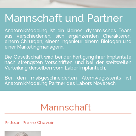
P
Ö
E
S
N
U
Mannschaft und Partner
N
G
E
AnatomikModeling ist ein kleines, dynamisches Team
N
aus verschiedenen, sich ergänzenden Charakteren:
einem Chirurgen, einem Ingenieur, einem Biologen und
F
einer Marketingmanagerin.
A
C
Die Gesellschaft wird bei der Fertigung ihrer Implantate
H
nach strengsten Vorschriften und bei der weltweiten
K
Verteilung derselben vom Labor Implantech.
R
A
Bei den maßgeschneiderten Atemwegsstents ist
F
AnatomikModeling Partner des Labors Novatech.
T
A
U
U
N
Mannschaft
Textkörper
F
T
K
E
L
R
A
N
Pr Jean-Pierre Chavoin
P
E
P
H