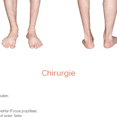
Chirurgie
nuten:
kehle (Fossa poplitea),
 jeder Seite,