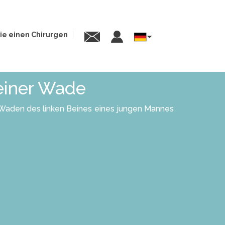
ie einen Chirurgen
Select
your
language
 einer Wade
 Waden des linken Beines eines jungen Mannes