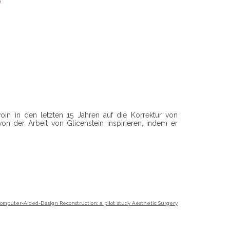
voin in den letzten 15 Jahren auf die Korrektur von
von der Arbeit von Glicenstein inspirieren, indem er
l Computer-Aided-Design Reconstruction: a pilot study Aesthetic Surgery