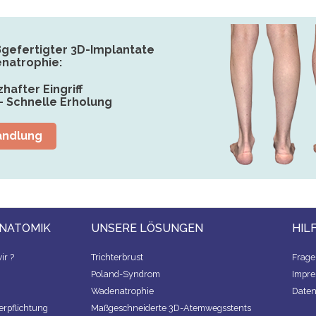
ßgefertigter 3D-Implantate
natrophie:
after Eingriff
- Schnelle Erholung
andlung
ANATOMIK
UNSERE LÖSUNGEN
HIL
ir ?
Trichterbrust
Frage
Poland-Syndrom
Impr
Wadenatrophie
Daten
erpflichtung
Maßgeschneiderte 3D-Atemwegsstents