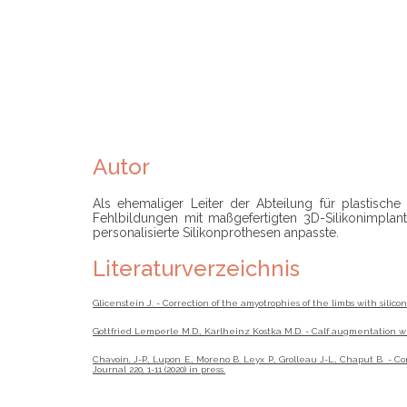
Autor
Als ehemaliger Leiter der Abteilung für plastische
Fehlbildungen mit maßgefertigten 3D-Silikonimplanta
personalisierte Silikonprothesen anpasste.
Literaturverzeichnis
Glicenstein J. - Correction of the amyotrophies of the limbs with silicone
Gottfried Lemperle M.D., Karlheinz Kostka M.D. - Calf augmentation wit
Chavoin, J-P., Lupon E., Moreno B. Leyx P., Grolleau J-L., Chaput B. -
Journal 220, 1-11 (2020) in press.