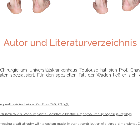
Autor und Literaturverzeichnis
 Chirurgie am Universitätskrankenhaus Toulouse hat sich Prof. Cha
ten spezialisiert. Für den speziellen Fall der Waden ließ er sich 
 prosthesis inclusions. Rev Bras Cir69:117, 1979
h new solid silicone implants - Aesthetic Plastic Surgery volume 17, pages233–237(1993)
 Correcting a calf atrophy with a custom-made implant : contribution of a three-dimensiona