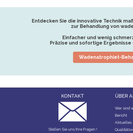
Entdecken Sie die innovative Technik ma
zur Behandlung von wade
Einfacher und wenig schmerzh
Präzise und sofortige Ergebnisse 
Wadenatrophiet-Beh
KONTAKT
ÜBER 
Wer sind w
Bericht
Aktuelles
Stellen Sie uns Ihre Fragen !
Qualitätsv