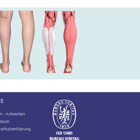
FE
n - Antworten
essum
schutzerklärung